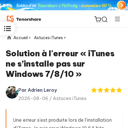
Accueil >
Astuces iTunes >
Solution à l'erreur « iTunes
ne s’installe pas sur
ReiBoot
Windows 7/8/10 »
for iOS
Par Adrien Leroy
PDNob
New
2026-08-06 /
Astuces iTunes
PDF
Editor
Une erreur s'est produite lors de l'installation
iAnyGo