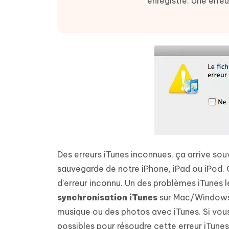
enregistré. Une erreu
Supprimer les fichiers en double grâce à
Nettoyer
4DDiG - Windows Data Recovery
4DDiG 
OCR et conversion de PDF en ligne
Outil Gr
l'IA
clic
gratuite
Récupérer les fichiers supprimés sur
Récupére
Windows
Mac
Tenors
2.0.0
Mobile
Tenorshare AI PDF
Transfor
Résumer des documents PDF avec l'IA
en diag
Voir tous les produits
iAnyGo- iOS APP
iAnyGo
Changer l'emplacement de l'iPhone sans
Changer 
PC
UltData for Android APP
Cleanu
Récupérer des données Android sans PC
Nettoyer
Des erreurs iTunes inconnues, ça arrive sou
sauvegarde de notre iPhone, iPad ou iPod. C'
d'erreur inconnu. Un des problèmes iTunes l
synchronisation iTunes
sur Mac/Windows. 
musique ou des photos avec iTunes. Si vous 
possibles pour résoudre cette erreur iTunes