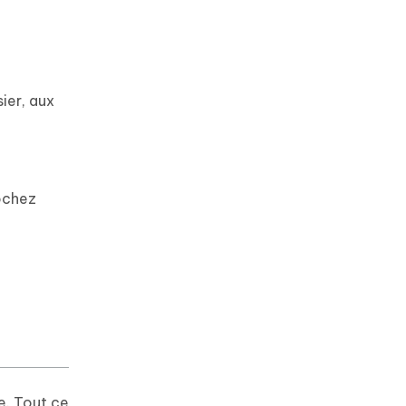
ier, aux
cochez
e. Tout ce