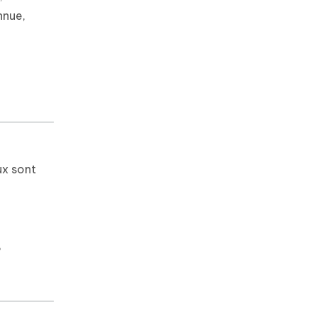
nnue,
ux sont
s