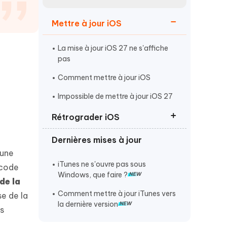
Regarder maintenant
étonnantes
Mettre à jour iOS
Commencer
La mise à jour iOS 27 ne s'affiche
Plus de conseils utiles
pas
Comment mettre à jour iOS
Impossible de mettre à jour iOS 27
Rétrograder iOS
Plus de conseils utiles
Dernières mises à jour
Rétrograder d'iOS 27 vers iOS 26
 une
Revenir à iOS 26 sans iTunes
iTunes ne s'ouvre pas sous
 code
Windows, que faire ?
Supprimer ou désinstaller iOS 27
de la
Comment mettre à jour iTunes vers
e de la
la dernière version
ns