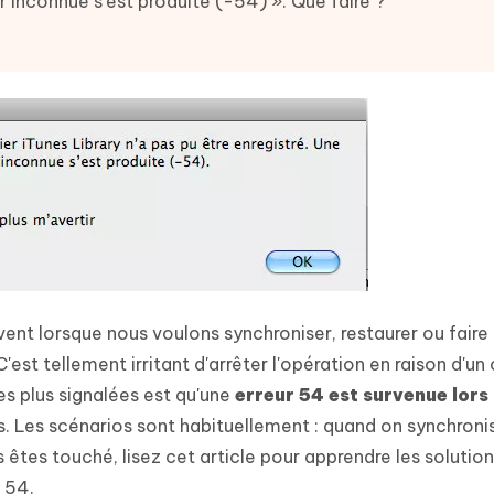
r inconnue s'est produite (-54) ». Que faire ?
 et optimiser votre Mac en un
- Mac Data Recovery
atuit de Retouche Photo d'IA
Transformer le contenu IA en texte
naturel
r les fichiers supprimés sur
New
hare AI Diagrimo
Tenorshare AI Writer
mez instantanément du texte
ramme
New
Écriver plus intelligemment et plus
 - Faux GPS Android APP
iCareFone Transfer APP
rapidement avec l'IA
l'emplacement Android sans PC
Transférer le chat WhatsApp
Android/iPhone
p Pro APP
 l'iPhone avec AI gratuitement
vent lorsque nous voulons synchroniser, restaurer ou faire
est tellement irritant d'arrêter l'opération en raison d'un
es plus signalées est qu'une
erreur 54 est survenue lors 
Les scénarios sont habituellement : quand on synchronis
êtes touché, lisez cet article pour apprendre les solutio
 54.