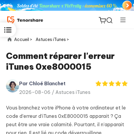
Accueil >
Astuces iTunes >
Comment réparer l'erreur
iTunes 0xe8000015
ReiBoot
for iOS
Par Chloé Blanchet
2026-08-06 /
Astuces iTunes
PDNob
New
PDF
Vous branchez votre iPhone à votre ordinateur et le
Editor
code d’erreur d’iTunes 0xE8000015 apparait ? Ça
peut être une vraie calamité. Pourtant, il n’apparait
iAnyGo
pour rien. Il est lié au code déverrouillage.