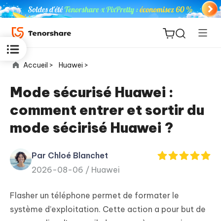
Accueil >
Huawei >
Mode sécurisé Huawei :
comment entrer et sortir du
ReiBoot
mode sécirisé Huawei ?
for iOS
Par Chloé Blanchet
PDNob
New
2026-08-06 /
Huawei
PDF
Editor
Flasher un téléphone permet de formater le
iAnyGo
système d’exploitation. Cette action a pour but de