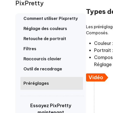
Windows
Mac
PixPretty
Tenors
2.0.0
Mobile
Tenorshare AI PDF
Types d
Transfor
Résumer des documents PDF avec l'IA
en diag
Voir tous les produits
Comment utiliser Pixpretty
iAnyGo- iOS APP
iAnyGo
Changer l'emplacement de l'iPhone sans
Changer 
Les préréglag
Réglage des couleurs
PC
Composés.
Retouche de portrait
UltData for Android APP
Cleanu
Couleur 
Récupérer des données Android sans PC
Nettoyer
Filtres
Portrait
Composé 
Raccourcis clavier
Réglage 
Outil de recadrage
Vidéo
Préréglages
Essayez PixPretty
maintenant