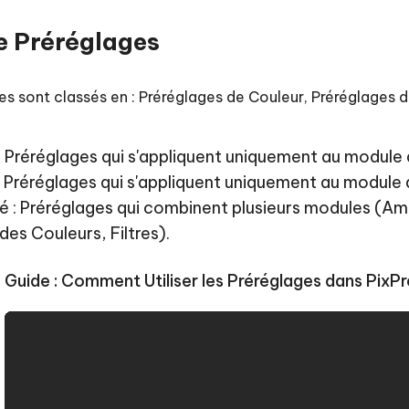
hare AI Diagrimo
Tenorshare AI Writer
e Préréglages
mez instantanément du texte
ramme
New
Écriver plus intelligemment et plus
 - Faux GPS Android APP
iCareFone Transfer APP
rapidement avec l'IA
l'emplacement Android sans PC
Transférer le chat WhatsApp
es sont classés en : Préréglages de Couleur, Préréglages d
Android/iPhone
p Pro APP
: Préréglages qui s'appliquent uniquement au module
 l'iPhone avec AI gratuitement
 : Préréglages qui s'appliquent uniquement au module 
: Préréglages qui combinent plusieurs modules (Amél
des Couleurs, Filtres).
Guide : Comment Utiliser les Préréglages dans PixPr