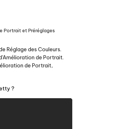
Commencer
Plus de conseils utiles
e Portrait et Préréglages
 de Réglage des Couleurs.
d'Amélioration de Portrait.
Plus de conseils utiles
ioration de Portrait,
etty ?