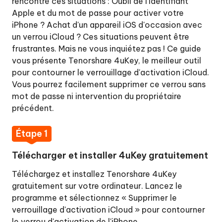
rencontré ces situations : Oubli de l'identifiant
Étape
Apple et du mot de passe pour activer votre
1
iPhone ? Achat d'un appareil iOS d'occasion avec
:
un verrou iCloud ? Ces situations peuvent être
Télécharger
frustrantes. Mais ne vous inquiétez pas ! Ce guide
et
vous présente Tenorshare 4uKey, le meilleur outil
installer
pour contourner le verrouillage d'activation iCloud.
4uKey
Vous pourrez facilement supprimer ce verrou sans
Étape
mot de passe ni intervention du propriétaire
2:
précédent.
Connecter
l'iPhone
Étape 1
à
l'ordinateur
Télécharger et installer 4uKey gratuitement
Étape
Téléchargez et installez Tenorshare 4uKey
3:
gratuitement sur votre ordinateur. Lancez le
Entrer
programme et sélectionnez « Supprimer le
en
verrouillage d'activation iCloud » pour contourner
mode
le verrou d'activation de l'iPhone.