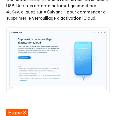
USB. Une fois détecté automatiquement par
Supprimer
4uKey, cliquez sur « Suivant » pour commencer à
code
supprimer le verrouillage d'activation iCloud.
de
Temps
d'écran
Afficher
et
gérer
les
mots
de
passe
Étape 3