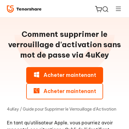
Guide
pour
Comment supprimer le
Win
verrouillage d'activation sans
mot de passe via 4uKey
Supprimer
ReiBoot
verrouillage
for iOS
d'écran
Acheter maintenant
PDNob
Supprimer
New
PDF
Acheter maintenant
le
Editor
verrouillage
de
4uKey
/
Guide pour Supprimer le Verrouillage d'Activation
l'activation
iAnyGo
d'iCloud
En tant qu'utilisateur Apple, vous pourriez avoir