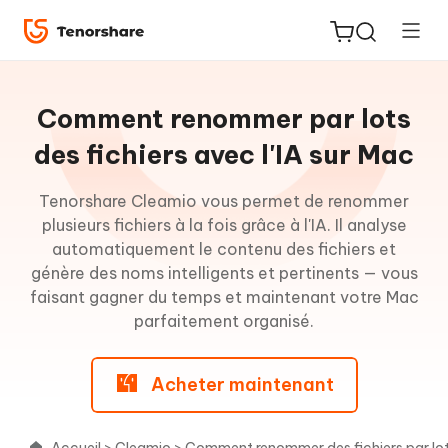
Guide
pour
Comment renommer par lots
Mac
des fichiers avec l'IA sur Mac
Comment
Tenorshare Cleamio vous permet de renommer
ReiBoot
nettoyer
plusieurs fichiers à la fois grâce à l'IA. Il analyse
for iOS
les
automatiquement le contenu des fichiers et
fichiers
génère des noms intelligents et pertinents — vous
PDNob
inutiles
faisant gagner du temps et maintenant votre Mac
New
PDF
sur
parfaitement organisé.
Editor
Mac
Acheter maintenant
iAnyGo
Comment
supprimer
les
Accueil
>
Cleamio
>
Comment renommer des fichiers par lots