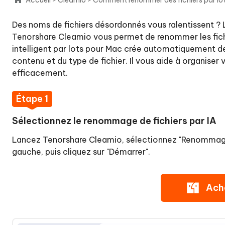
fichiers
en
Des noms de fichiers désordonnés vous ralentissent ?
double
Tenorshare Cleamio vous permet de renommer les fich
sur
intelligent par lots pour Mac crée automatiquement de
Mac
contenu et du type de fichier. Il vous aide à organiser v
efficacement.
Comment
supprimer
Étape 1
les
images
Sélectionnez le renommage de fichiers par IA
similaires
Lancez Tenorshare Cleamio, sélectionnez "Renommage d
sur
gauche, puis cliquez sur "Démarrer".
Mac
Comment
Ach
trouver
et
supprimer
les