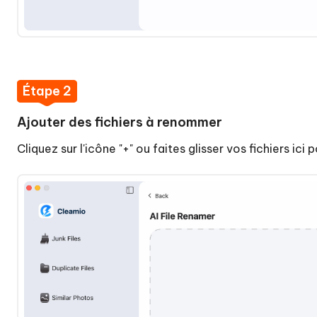
Sélectionner
l'outil
de
renommage
AI
Étape 2
Étape
2
Ajouter des fichiers à renommer
:
Ajouter
Cliquez sur l'icône "+" ou faites glisser vos fichiers ic
des
fichiers
à
renommer
Étape
3
:
Personnaliser
les