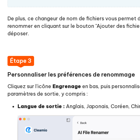
fichiers
applications
renommés
sur
De plus, ce changeur de nom de fichiers vous permet de
Mac
renommer en cliquant sur le bouton "Ajouter des fichiers"
déposer.
écharger
Étape 3
cheter
Personnaliser les préférences de renommage
Cliquez sur l'icône
Engrenage
en bas, puis personnali
paramètres de sortie, y compris :
Langue de sortie :
Anglais, Japonais, Coréen, Chin