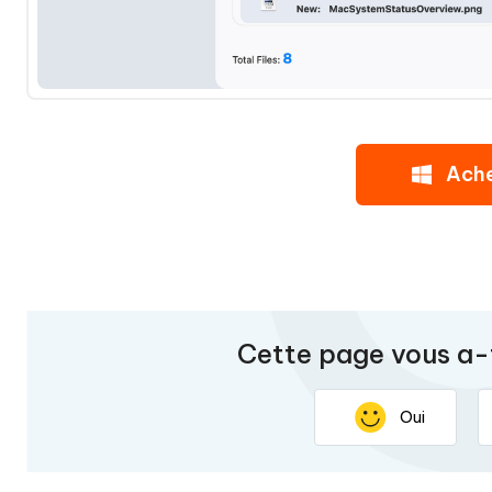
Ach
Cette page vous a-t
Oui
Merci pour vos retours. Votre répons