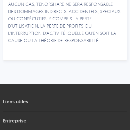
AUCUN CAS, TENORSHARE NE SERA RESPONSABLE
DES DOMMAGES INDIRECTS, ACCIDENTELS, SPÉCIAUX
OU CONSÉCUTIFS, Y COMPRIS LA PERTE
D'UTILISATION, LA PERTE DE PROFITS OU
L'INTERRUPTION D'ACTIVITÉ, QUELLE QU'EN SOIT LA
CAUSE OU LA THÉORIE DE RESPONSABILITÉ.
Liens utiles
Entreprise